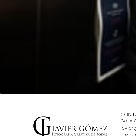
CONT
Calle 
javie
+34 63