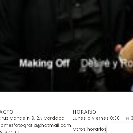
ACTO
HORARIO
Cruz Conde nº9, 2A Córdoba
Lunes a viernes 8:30 – 14:
rgomezfotografia@hotmail.com
Otros horarios con cita p
9 877 011